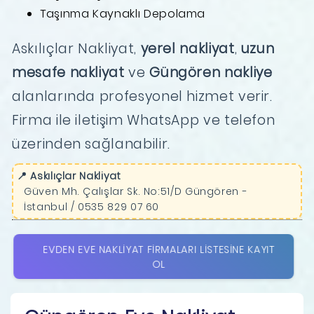
Taşınma Kaynaklı Depolama
Askılıçlar Nakliyat,
yerel nakliyat
,
uzun
mesafe nakliyat
ve
Güngören nakliye
alanlarında profesyonel hizmet verir.
Firma ile iletişim WhatsApp ve telefon
üzerinden sağlanabilir.
📍 Askılıçlar Nakliyat
Güven Mh. Çalışlar Sk. No:51/D Güngören -
İstanbul / 0535 829 07 60
EVDEN EVE NAKLIYAT FIRMALARI LISTESINE KAYIT
OL