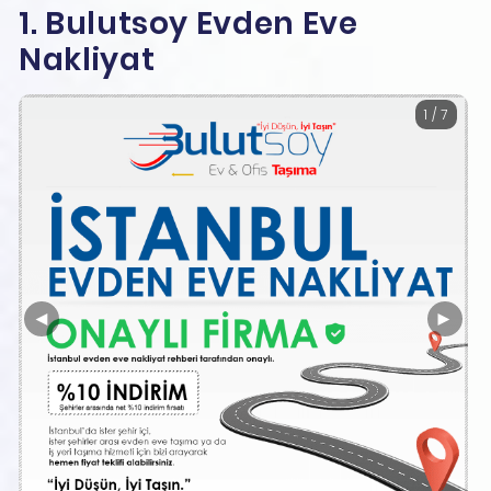
1. Bulutsoy Evden Eve
Nakliyat
1 / 7
◄
►