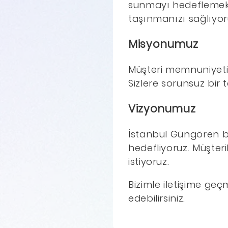
sunmayı hedeflemekte
taşınmanızı sağlıyor
Misyonumuz
Müşteri memnuniyetini
Sizlere sorunsuz bir 
Vizyonumuz
İstanbul Güngören b
hedefliyoruz. Müşter
istiyoruz.
Bizimle iletişime ge
edebilirsiniz.