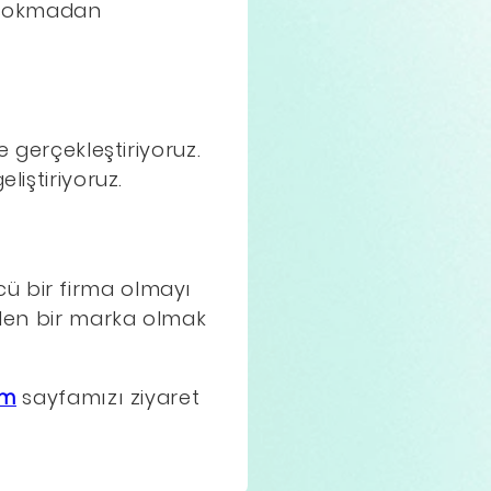
e sokmadan
e gerçekleştiriyoruz.
liştiriyoruz.
ü bir firma olmayı
ilen bir marka olmak
im
sayfamızı ziyaret