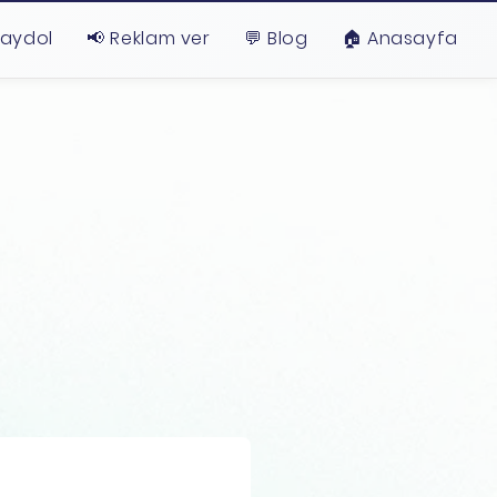
Kaydol
📢 Reklam ver
💬 Blog
🏠︎ Anasayfa