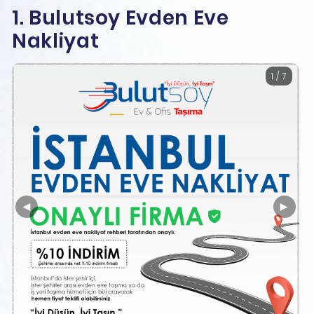
1. Bulutsoy Evden Eve
Nakliyat
1 / 7
◄
►