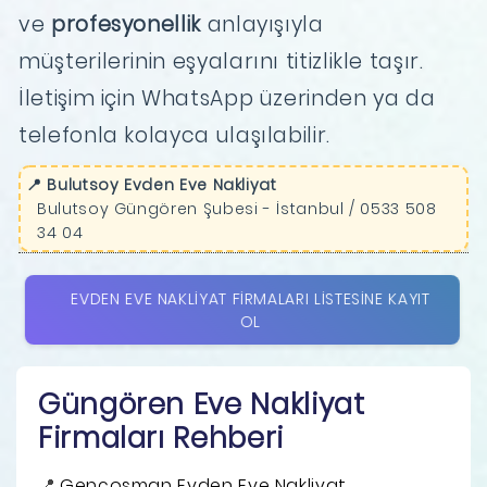
ve
profesyonellik
anlayışıyla
müşterilerinin eşyalarını titizlikle taşır.
İletişim için WhatsApp üzerinden ya da
telefonla kolayca ulaşılabilir.
📍 Bulutsoy Evden Eve Nakliyat
Bulutsoy Güngören Şubesi - İstanbul / 0533 508
34 04
EVDEN EVE NAKLIYAT FIRMALARI LISTESINE KAYIT
OL
Güngören Eve Nakliyat
Firmaları Rehberi
Gençosman Evden Eve Nakliyat